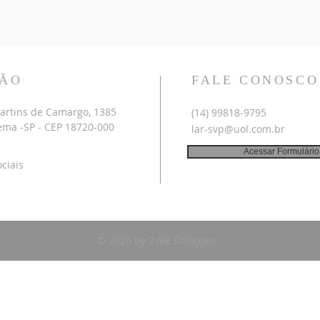
ÇÃO
FALE CONOSCO
artins de Camargo, 1385
​(14) 99818-9795
ema -SP - CEP 18720-000
lar-svp@uol.com.br
Acessar Formulário
ciais
© 2026 by 2WR Soluções